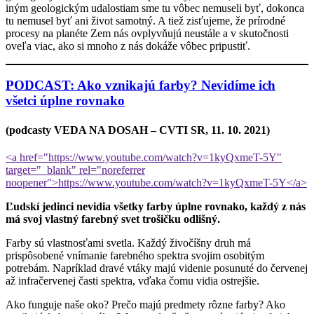
iným geologickým udalostiam sme tu vôbec nemuseli byť, dokonca
tu nemusel byť ani život samotný. A tiež zisťujeme, že prírodné
procesy na planéte Zem nás ovplyvňujú neustále a v skutočnosti
oveľa viac, ako si mnoho z nás dokáže vôbec pripustiť.
PODCAST: Ako vznikajú farby? Nevidíme ich
všetci úplne rovnako
(podcasty VEDA NA DOSAH – CVTI SR, 11. 10. 2021)
<a href="https://www.youtube.com/watch?v=1kyQxmeT-5Y"
target="_blank" rel="noreferrer
noopener">https://www.youtube.com/watch?v=1kyQxmeT-5Y</a>
Ľudskí jedinci nevidia všetky farby úplne rovnako, každý z nás
má svoj vlastný farebný svet trošičku odlišný.
Farby sú vlastnosťami svetla. Každý živočíšny druh má
prispôsobené vnímanie farebného spektra svojim osobitým
potrebám. Napríklad dravé vtáky majú videnie posunuté do červenej
až infračervenej časti spektra, vďaka čomu vidia ostrejšie.
Ako funguje naše oko? Prečo majú predmety rôzne farby? Ako