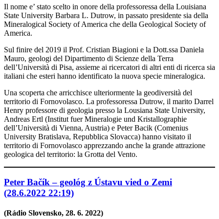
Il nome e’ stato scelto in onore della professoressa della Louisiana
State University Barbara L. Dutrow, in passato presidente sia della
Mineralogical Society of America che della Geological Society of
America.
Sul finire del 2019 il Prof. Cristian Biagioni e la Dott.ssa Daniela
Mauro, geologi del Dipartimento di Scienze della Terra
dell’Università di Pisa, assieme ai ricercatori di altri enti di ricerca sia
italiani che esteri hanno identificato la nuova specie mineralogica.
Una scoperta che arricchisce ulteriormente la geodiversità del
territorio di Fornovolasco. La professoressa Dutrow, il marito Darrel
Henry professore di geologia presso la Lousiana State University,
Andreas Ertl (Institut fuer Mineralogie und Kristallographie
dell’Università di Vienna, Austria) e Peter Bacik (Comenius
University Bratislava, Repubblica Slovacca) hanno visitato il
territorio di Fornovolasco apprezzando anche la grande attrazione
geologica del territorio: la Grotta del Vento.
Peter Bačík – geológ z Ústavu vied o Zemi
(28.6.2022 22:19)
(Rádio Slovensko,
28. 6. 2022
)