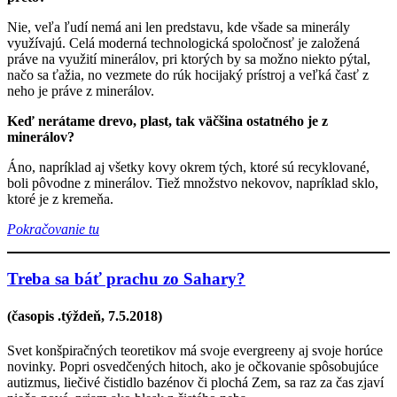
Nie, veľa ľudí nemá ani len predstavu, kde všade sa minerály
využívajú. Celá moderná technologická spoločnosť je založená
práve na využití minerálov, pri ktorých by sa možno niekto pýtal,
načo sa ťažia, no vezmete do rúk hocijaký prístroj a veľká časť z
neho je práve z minerálov.
Keď nerátame drevo, plast, tak väčšina ostatného je z
minerálov?
Áno, napríklad aj všetky kovy okrem tých, ktoré sú recyklované,
boli pôvodne z minerálov. Tiež množstvo nekovov, napríklad sklo,
ktoré je z kremeňa.
Pokračovanie tu
Treba sa báť prachu zo Sahary?
(časopis .týždeň, 7.5.2018)
Svet konšpiračných teoretikov má svoje evergreeny aj svoje horúce
novinky. Popri osvedčených hitoch, ako je očkovanie spôsobujúce
autizmus, liečivé čistidlo bazénov či plochá Zem, sa raz za čas zjaví