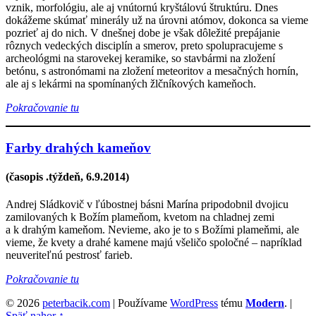
vznik, morfológiu, ale aj vnútornú kryštálovú štruktúru. Dnes
dokážeme skúmať minerály už na úrovni atómov, dokonca sa vieme
pozrieť aj do nich. V dnešnej dobe je však dôležité prepájanie
rôznych vedeckých disciplín a smerov, preto spolupracujeme s
archeológmi na starovekej keramike, so stavbármi na zložení
betónu, s astronómami na zložení meteoritov a mesačných hornín,
ale aj s lekármi na spomínaných žlčníkových kameňoch.
Pokračovanie tu
Farby drahých kameňov
(časopis .týždeň, 6.9.2014)
Andrej Sládkovič v ľúbostnej básni Marína pripodobnil dvojicu
zamilovaných k Božím plameňom, kvetom na chladnej zemi
a k drahým kameňom. Nevieme, ako je to s Božími plameňmi, ale
vieme, že kvety a drahé kamene majú všeličo spoločné – napríklad
neuveriteľnú pestrosť farieb.
Pokračovanie tu
Preskočiť
© 2026
peterbacik.com
|
Používame
WordPress
tému
Modern
.
|
späť
Späť nahor ↑