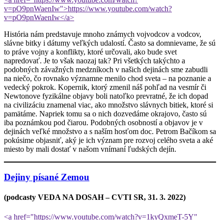
v=pO9pnWaenIw">https://www.youtube.com/watch?
v=pO9pnWaenIw</a>
História nám predstavuje mnoho známych vojvodcov a vodcov,
slávne bitky i dátumy veľkých udalostí. Často sa domnievame, že sú
to práve vojny a konflikty, ktoré určovali, ako bude svet
napredovať. Je to však naozaj tak? Pri všetkých takýchto a
podobných závažných medzníkoch v našich dejinách sme zabudli
na niečo, čo rovnako významne menilo chod sveta – na poznanie a
vedecký pokrok. Kopernik, ktorý zmenil náš pohľad na vesmír či
Newtonove fyzikálne objavy boli natoľko prevratné, že ich dopad
na civilizáciu znamenal viac, ako množstvo slávnych bitiek, ktoré si
pamätáme. Napriek tomu sa o nich dozvedáme okrajovo, často sú
iba poznámkou pod čiarou. Podobných osobností a objavov je v
dejinách veľké množstvo a s naším hosťom doc. Petrom Bačíkom sa
pokúsime objasniť, aký je ich význam pre rozvoj celého sveta a aké
miesto by mali dostať v našom vnímaní ľudských dejín.
Dejiny písané Zemou
(podcasty VEDA NA DOSAH – CVTI SR, 31. 3. 2022)
<a href="https://www.youtube.com/watch?v=1kyQxmeT-5Y"