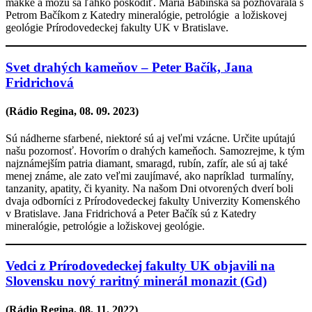
mäkké a môžu sa ľahko poškodiť. Mária Babinská sa pozhovárala s
Petrom Bačíkom z Katedry mineralógie, petrológie a ložiskovej
geológie Prírodovedeckej fakulty UK v Bratislave.
Svet drahých kameňov – Peter Bačík, Jana
Fridrichová
(Rádio Regina,
08. 09. 2023
)
Sú nádherne sfarbené, niektoré sú aj veľmi vzácne. Určite upútajú
našu pozornosť. Hovorím o drahých kameňoch. Samozrejme, k tým
najznámejším patria diamant, smaragd, rubín, zafír, ale sú aj také
menej známe, ale zato veľmi zaujímavé, ako napríklad turmalíny,
tanzanity, apatity, či kyanity. Na našom Dni otvorených dverí boli
dvaja odborníci z Prírodovedeckej fakulty Univerzity Komenského
v Bratislave. Jana Fridrichová a Peter Bačík sú z Katedry
mineralógie, petrológie a ložiskovej geológie.
Vedci z Prírodovedeckej fakulty UK objavili na
Slovensku nový raritný minerál monazit (Gd)
(Rádio Regina,
08. 11. 2022
)