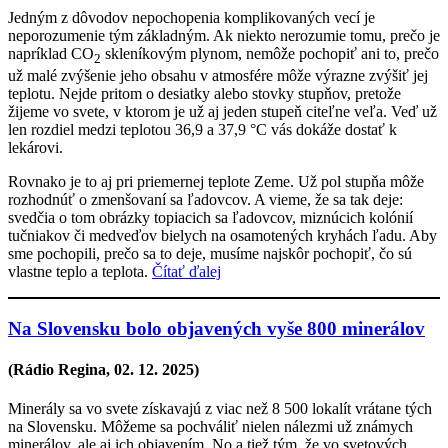
Jedným z dôvodov nepochopenia komplikovaných vecí je
neporozumenie tým základným. Ak niekto nerozumie tomu, prečo je
napríklad CO
sklení­kovým plynom, nemôže pochopiť ani to, prečo
2
už malé zvýšenie jeho obsahu v atmosfére môže výrazne zvýšiť jej
teplotu. Nejde pritom o desiatky alebo stovky stupňov, pretože
žijeme vo svete, v ktorom je už aj jeden stupeň citeľne veľa. Veď už
len rozdiel medzi teplotou 36,9 a 37,9 °C vás dokáže dostať k
lekárovi.
Rovnako je to aj pri priemernej teplote Zeme. Už pol stupňa môže
rozhodnúť o zmenšovaní sa ľadovcov. A vieme, že sa tak deje:
svedčia o tom obrázky topiacich sa ľadovcov, miznúcich kolónií
tučniakov či medveďov bielych na osamotených kryhách ľadu. Aby
sme pochopili, prečo sa to deje, musíme najskôr pochopiť, čo sú
vlastne teplo a teplota.
Čítať ďalej
Na Slovensku bolo objavených vyše 800 minerálov
(Rádio Regina,
02. 12. 2025
)
Minerály sa vo svete získavajú z viac než 8 500 lokalít vrátane tých
na Slovensku. Môžeme sa pochváliť nielen nálezmi už známych
minerálov, ale aj ich objavením. No a tiež tým, že vo svetových