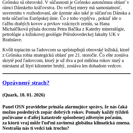
Grónsku sú obrovské. V súčasnosti je Grónsko autonómna oblasť v
rámci Dánskeho kráľovstva. Do veľkej miery má samostatnosť,
suverenitu v rozhodovaní, ale územie ako také je súčasťou Dánska a
teda súčasťou Európskej únie. Čo z toho vyplýva , pokiaľ ide o
ťažbu drahých kovov a prvkov vzácnych zemín, sa Hana
Michalčíková pýtala docenta Petra Bačíka z Katedry mineralógie,
petrológie a ložiskovej geológie Prírodovedeckej fakulty UK v
Bratislave.
Kvôli topiacim sa ľadovcom sa sprístupňujú obrovské ložiská, ktoré
z Grónska robia strategickú oblasť pre 21. storočie. Čo ešte zostáva
skryté pod ľadovcom, ktorý je už dva a pol milióna rokov starý a
miestami až štyri kilometre hrubý, zostáva len dohadom vedcov.
Oprávnený strach?
(Quark,
18. 01. 2026
)
Panel OSN pravidelne prináša alarmujúce správy, že nás čaká
možno posledných zopár dobrých rokov. Pomaly každý týždeň
počúvame o ďalšej katastrofe spôsobenej
zdiveným
počasím,
za ktorú vraj môže ľuďmi zavinená globálna klimatická zmena.
Nestrašia nás tí vedci tak trochu?