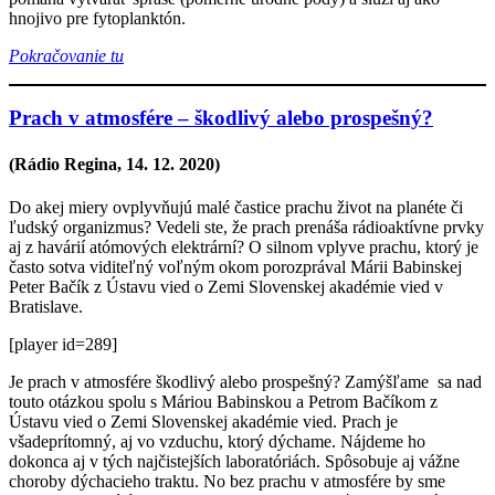
hnojivo pre fytoplanktón.
Pokračovanie tu
Prach v atmosfére – škodlivý alebo prospešný?
(Rádio Regina,
14. 12. 2020
)
Do akej miery ovplyvňujú malé častice prachu život na planéte či
ľudský organizmus? Vedeli ste, že prach prenáša rádioaktívne prvky
aj z havárií atómových elektrární? O silnom vplyve prachu, ktorý je
často sotva viditeľný voľným okom porozprával Márii Babinskej
Peter Bačík z Ústavu vied o Zemi Slovenskej akadémie vied v
Bratislave.
[player id=289]
Je prach v atmosfére škodlivý alebo prospešný? Zamýšľame sa nad
touto otázkou spolu s Máriou Babinskou a Petrom Bačíkom z
Ústavu vied o Zemi Slovenskej akadémie vied. Prach je
všadeprítomný, aj vo vzduchu, ktorý dýchame. Nájdeme ho
dokonca aj v tých najčistejších laboratóriách. Spôsobuje aj vážne
choroby dýchacieho traktu. No bez prachu v atmosfére by sme