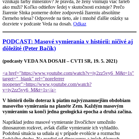
vznikajú farby minerálov? Je pravda, že ženy vnímajú viac farieb
ako muži? Koľko odtieňov šedej v skutočnosti existuje? Prečo
žiarenie Slnka pomerne dobre zodpovedá žiareniu absolútne
čierneho telesa? Odpovede na tieto, ale i mnohé ďalšie otázky sa
dozviete v podcaste Veda na dosah.
Odkaz
PODCAST: Masové vymierania v histórii: ničivé aj
dôležité (Peter Bačík)
(podcasty VEDA NA DOSAH – CVTI SR, 19. 5. 2021)
<a href="https://www.youtube.com/watch?v=iy2zz5vy6_M&t=1s"
target="_blank" rel="noreferrer
noopener">https://www.youtube.com/watch?
v=iy2zz5vy6_M&t=1s</a>
V histórii došlo doteraz k piatim najvýznamnejším obdobiam
masového vymierania na planéte Zem. Každým masovým
vymieraním sa končí jedna geologická epocha a druhá začína.
Napríklad jedno masové vymieranie živočíchov umožnilo
dinosaurom rozkvet, avšak ďalšie vymieranie ich vyhladilo.
Podobná situácia sa udiala aj v prípade evolúcie a rozmachu
ľudského druhu. Na rozdiel od dinosaurov a iných dávnych