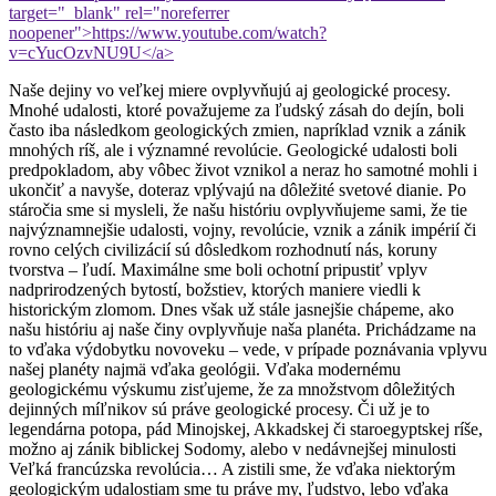
target="_blank" rel="noreferrer
noopener">https://www.youtube.com/watch?
v=cYucOzvNU9U</a>
Naše dejiny vo veľkej miere ovplyvňujú aj geologické procesy.
Mnohé udalosti, ktoré považujeme za ľudský zásah do dejín, boli
často iba následkom geologických zmien, napríklad vznik a zánik
mnohých ríš, ale i významné revolúcie. Geologické udalosti boli
predpokladom, aby vôbec život vznikol a neraz ho samotné mohli i
ukončiť a navyše, doteraz vplývajú na dôležité svetové dianie. Po
stáročia sme si mysleli, že našu históriu ovplyvňujeme sami, že tie
najvýznamnejšie udalosti, vojny, revolúcie, vznik a zánik impérií či
rovno celých civilizácií sú dôsledkom rozhodnutí nás, koruny
tvorstva – ľudí. Maximálne sme boli ochotní pripustiť vplyv
nadprirodzených bytostí, božstiev, ktorých maniere viedli k
historickým zlomom. Dnes však už stále jasnejšie chápeme, ako
našu históriu aj naše činy ovplyvňuje naša planéta. Prichádzame na
to vďaka výdobytku novoveku – vede, v prípade poznávania vplyvu
našej planéty najmä vďaka geológii. Vďaka modernému
geologickému výskumu zisťujeme, že za množstvom dôležitých
dejinných míľnikov sú práve geologické procesy. Či už je to
legendárna potopa, pád Minojskej, Akkadskej či staroegyptskej ríše,
možno aj zánik biblickej Sodomy, alebo v nedávnejšej minulosti
Veľká francúzska revolúcia… A zistili sme, že vďaka niektorým
geologickým udalostiam sme tu práve my, ľudstvo, lebo vďaka