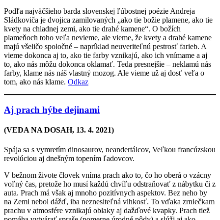
Podľa najväčšieho barda slovenskej ľúbostnej poézie Andreja
Sládkoviča je dvojica zamilovaných „ako tie božie plamene, ako tie
kvety na chladnej zemi, ako tie drahé kamene“. O božích
plameňoch toho veľa nevieme, ale vieme, že kvety a drahé kamene
majú všeličo spoločné – napríklad neuveriteľnú pestrosť farieb. A
vieme dokonca aj to, ako tie farby vznikajú, ako ich vnímame a aj
to, ako nás môžu dokonca oklamať. Teda presnejšie – neklamú nás
farby, klame nás náš vlastný mozog. Ale vieme už aj dosť veľa o
tom, ako nás klame.
Odkaz
Aj prach hýbe dejinami
(VEDA NA DOSAH, 13. 4. 2021)
Spája sa s vymretím dinosaurov, neandertálcov, Veľkou francúzskou
revolúciou aj dnešným topením ľadovcov.
V bežnom živote človek vníma prach ako to, čo ho oberá o vzácny
voľný čas, pretože ho musí každú chvíľu odstraňovať z nábytku či z
auta. Prach má však aj mnoho pozitívnych aspektov. Bez neho by
na Zemi nebol dážď, iba neznesiteľná vlhkosť. To vďaka zrniečkam
prachu v atmosfére vznikajú oblaky aj dažďové kvapky. Prach tiež
pomáha vytvárať spraše (pomerne úrodné pôdy) a slúži aj ako