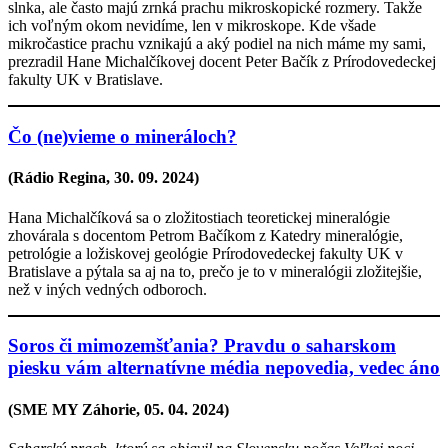
slnka, ale často majú zrnká prachu mikroskopické rozmery. Takže
ich voľným okom nevidíme, len v mikroskope. Kde všade
mikročastice prachu vznikajú a aký podiel na nich máme my sami,
prezradil Hane Michalčíkovej docent Peter Bačík z Prírodovedeckej
fakulty UK v Bratislave.
Čo (ne)vieme o mineráloch?
(Rádio Regina,
30. 09. 2024
)
Hana Michalčíková sa o zložitostiach teoretickej mineralógie
zhovárala s docentom Petrom Bačíkom z Katedry mineralógie,
petrológie a ložiskovej geológie Prírodovedeckej fakulty UK v
Bratislave a pýtala sa aj na to, prečo je to v mineralógii zložitejšie,
než v iných vedných odboroch.
Soros či mimozemšťania? Pravdu o saharskom
piesku vám alternatívne média nepovedia, vedec áno
(SME MY Záhorie, 05. 04. 2024)