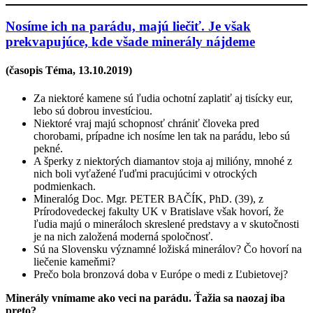
Nosíme ich na parádu, majú liečiť. Je však
prekvapujúce, kde všade minerály nájdeme
(časopis Téma,
13.10.2019
)
Za niektoré kamene sú ľudia ochotní zaplatiť aj tisícky eur,
lebo sú dobrou investíciou.
Niektoré vraj majú schopnosť chrániť človeka pred
chorobami, prípadne ich nosíme len tak na parádu, lebo sú
pekné.
A šperky z niektorých diamantov stoja aj milióny, mnohé z
nich boli vyťažené ľuďmi pracujúcimi v otrockých
podmienkach.
Mineralóg Doc. Mgr. PETER BAČÍK, PhD. (39), z
Prírodovedeckej fakulty UK v Bratislave však hovorí, že
ľudia majú o mineráloch skreslené predstavy a v skutočnosti
je na nich založená moderná spoločnosť.
Sú na Slovensku významné ložiská minerálov? Čo hovorí na
liečenie kameňmi?
Prečo bola bronzová doba v Európe o medi z Ľubietovej?
Minerály vnímame ako veci na parádu. Ťažia sa naozaj iba
preto?