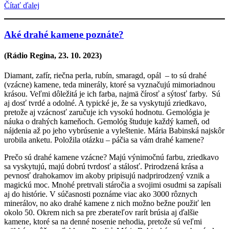
Čítať ďalej
Aké drahé kamene poznáte?
(Rádio Regina, 23. 10. 2023)
Diamant, zafír, riečna perla, rubín, smaragd, opál – to sú drahé
(vzácne) kamene, teda minerály, ktoré sa vyznačujú mimoriadnou
krásou. Veľmi dôležitá je ich farba, najmä čírosť a sýtosť farby. Sú
aj dosť tvrdé a odolné. A typické je, že sa vyskytujú zriedkavo,
pretože aj vzácnosť zaručuje ich vysokú hodnotu. Gemológia je
náuka o drahých kameňoch. Gemológ študuje každý kameň, od
nájdenia až po jeho vybrúsenie a vyleštenie. Mária Babinská najskôr
urobila anketu. Položila otázku – páčia sa vám drahé kamene?
Prečo sú drahé kamene vzácne? Majú výnimočnú farbu, zriedkavo
sa vyskytujú, majú dobrú tvrdosť a stálosť. Prirodzená krása a
pevnosť drahokamov im akoby pripisujú nadprirodzený vznik a
magickú moc. Mnohé pretrvali stáročia a svojimi osudmi sa zapísali
aj do histórie. V súčasnosti poznáme viac ako 3000 rôznych
minerálov, no ako drahé kamene z nich možno bežne použiť len
okolo 50. Okrem nich sa pre zberateľov rarít brúsia aj ďalšie
kamene, ktoré sa na denné nosenie nehodia, pretože sú veľmi