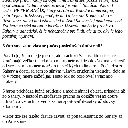
Saharský prach, ktorý sa objavil na Slovensku počas Veľkej noci
opäť zneužili ľudia na šírenie dezinformácií.
Situáciu objasnil
vedec
PETER BAČÍK,
ktorý pôsobí na Katedre mineralógie,
petrológie a ložiskovej geológie na Univerzite Komenského v
Bratislave, ale aj na Ústave vied o Zemi Slovenskej akadémie vied.
Zaoberá sa výskumom minerálov. Vysvetlil, prečo je prach zo
Sahary magnetický, či je nebezpečný pre ľudí, ale aj to, aký je jeho
pozitívny význam.
S čím sme sa to vlastne počas posledných dní stretli?
Pravda je, že to nie je piesok, ale prach zo Sahary. Ide o častice,
ktoré majú veľkosť niekoľko mikrometrov. Piesok však má veľkosť
od stoviek mikrometrov až do niekoľkých milimetrov. Pochádza zo
Sahary a dostal sa sem so silným južným prúdením vzduchu, deje sa
to v rôznej miere každú jar. Tento rok ho bolo oveľa viac ako
inokedy.
S jarou prichádza južné prúdenie z mediteránnej oblasti, prípadne až
zo Sahary. Niektoré mikročastice prachu sa dokážu veľmi dobre
udržať vo vzduchu a vedia sa transportovať desiatky až stovky
kilometrov.
Vietor dokáže takéto častice zaviať až ponad Atlantik zo Sahary až
do Amazónie.