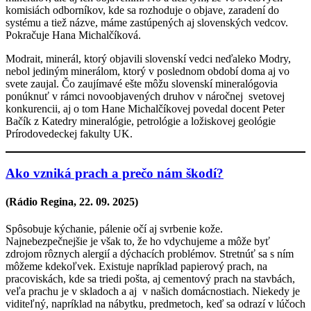
komisiách odborníkov, kde sa rozhoduje o objave, zaradení do
systému a tiež názve, máme zastúpených aj slovenských vedcov.
Pokračuje Hana Michalčíková.
Modrait, minerál, ktorý objavili slovenskí vedci neďaleko Modry,
nebol jediným minerálom, ktorý v poslednom období doma aj vo
svete zaujal. Čo zaujímavé ešte môžu slovenskí mineralógovia
ponúknuť v rámci novoobjavených druhov v náročnej svetovej
konkurencii, aj o tom Hane Michalčíkovej povedal docent Peter
Bačík z Katedry mineralógie, petrológie a ložiskovej geológie
Prírodovedeckej fakulty UK.
Ako vzniká prach a prečo nám škodí?
(Rádio Regina,
22. 09. 2025
)
Spôsobuje kýchanie, pálenie očí aj svrbenie kože.
Najnebezpečnejšie je však to, že ho vdychujeme a môže byť
zdrojom rôznych alergií a dýchacích problémov. Stretnúť sa s ním
môžeme kdekoľvek. Existuje napríklad papierový prach, na
pracoviskách, kde sa triedi pošta, aj cementový prach na stavbách,
veľa prachu je v skladoch a aj v našich domácnostiach. Niekedy je
viditeľný, napríklad na nábytku, predmetoch, keď sa odrazí v lúčoch