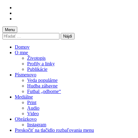
Preskočiť
na
Preskočiť
hlavnú
na
Preskočiť
navigáciu
hlavný
na
obsah
pätičku
Menu
Hľadať:
Domov
O mne
Životopis
Profily a linky
Publikácie
Písmenovo
Veda populárne
Hudba zábavne
Futbal „odborne“
Mediálne
Print
Audio
Video
Obrázkovo
Instagram
Preskočiť na tlačidlo rozbaľovania menu