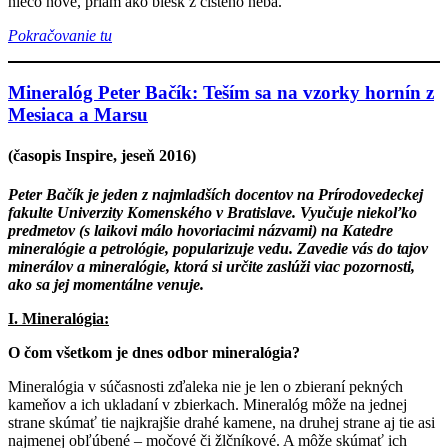
niečo nové, priam ako blesk z čistého neba.
Pokračovanie tu
Mineralóg Peter Bačík: Teším sa na vzorky hornín z
Mesiaca a Marsu
(časopis Inspire, jeseň 2016)
Peter Bačík je jeden z najmladších docentov na Prírodovedeckej
fakulte Univerzity Komenského v Bratislave. Vyučuje niekoľko
predmetov (s laikovi málo hovoriacimi názvami) na Katedre
mineralógie a petrológie, popularizuje vedu. Zavedie vás do tajov
minerálov a mineralógie, ktorá si určite zaslúži viac pozornosti,
ako sa jej momentálne venuje.
I. Mineralógia:
O čom všetkom je dnes odbor mineralógia?
Mineralógia v súčasnosti zďaleka nie je len o zbieraní pekných
kameňov a ich ukladaní v zbierkach. Mineralóg môže na jednej
strane skúmať tie najkrajšie drahé kamene, na druhej strane aj tie asi
najmenej obľúbené – močové či žlčníkové. A môže skúmať ich