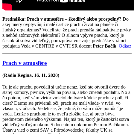
Prednáška: Prach v atmosfére – škodlivý alebo prospešný?
Do
akej miery ovplyvňujú malé častice prachu život na planéte či
ľudský organizmus? Vedeli ste, že prach prenáša rádioaktívne prvky
z nehôd atómových elektrární? O silnom vplyve prachu, ktorý je
častokrát sotva viditeľný, porozpráva vo svojej prednáške v rámci
podujatia Veda v CENTRE v CVTI SR docent
Peter Bačík
.
Odkaz
Prach v atmosfére
(Rádio Regina,
16. 11. 2020
)
Tu je ale prachu povedali si určite neraz, keď ste otvorili dvere do
starej komory, pivnice, vyšli na povalu, alebo zmetali podlahu. No a
čo potom, keď vám vietor vmietol do tváre kúdele prachu z polí, či
ciest? Darmo ste privierali oči, prach ste mali všade- v tvári, vo
vlasoch, v očiach. Vedeli ste, že jediné, čo vám môže pomôcť je
voda. Lenže s prachom je to oveľa zložitejšie, aj preto býva
predmetom cieleného výskumu. Najmä ten, ktorý je častokrát sotva
viditeľný voľným okom. S docentom doktorom Petrom Bačíkom z
Ústavu vied o zemi SAV a Prírodovedeckej fakulty UK sa