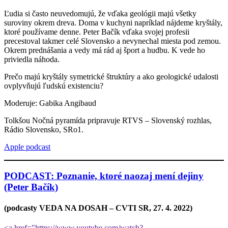
Ľudia si často neuvedomujú, že vďaka geológii majú všetky
suroviny okrem dreva. Doma v kuchyni napríklad nájdeme kryštály,
ktoré používame denne. Peter Bačík vďaka svojej profesii
precestoval takmer celé Slovensko a nevynechal miesta pod zemou.
Okrem prednášania a vedy má rád aj šport a hudbu. K vede ho
priviedla náhoda.
Prečo majú kryštály symetrické štruktúry a ako geologické udalosti
ovplyvňujú ľudskú existenciu?
Moderuje: Gabika Angibaud
Tolkšou Nočná pyramída pripravuje RTVS – Slovenský rozhlas,
Rádio Slovensko, SRo1.
Apple podcast
PODCAST: Poznanie, ktoré naozaj mení dejiny
(Peter Bačík)
(podcasty VEDA NA DOSAH – CVTI SR, 27. 4. 2022)
<a href="https://www.youtube.com/watch?