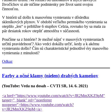
živočíchov si ale ničíme podmienky pre život sami svojou
činnosťou.
V histórii už došlo k masovému vymieraniu v dôsledku
skleníkových plynov. V období veľkého permského vymierania sa
oteplilo „len“ o približne 6 stupňov Celzia, rovnako by sa mala za
pár desiatok rokov otepliť atmosféra v súčasnosti.
Poučíme sa z histórie? Je možné nájsť v masových vymieraniach
určitú pravidelnosť? Ako vedci dokážu určiť, kedy a k akému
vymieraniu došlo? Čím sú charakteristické jednotlivé éry masového
vymierania z minulosti?
Odkaz
Farby a očné klamy (nielen) drahých kameňov
(YouTube: Veda na dosah – CVTI SR, 14. 6. 2021)
<a href="https://www.youtube.com/watch?v=JR2MmXKZ9pM"
target="_blank" rel="noreferrer
noopener">https://www.youtube.com/watch?
v=JR2MmXKZ9pM</a>