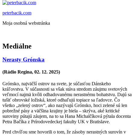
peterbacik.com
Moja osobná webstránka
Mediálne
Nerasty Grónska
(Rádio Regina,
02. 12. 2025
)
Grónsko, najväčší ostrov na svete, je súčasťou Dánskeho
kráľovstva. V súčasnosti sa však stáva stredom záujmu svetových
veľmocí najmä kvôli odhadovanému nerastnému bohatstvu. Dajú sa
tušiť obrovské ložiská, ktoré odhaľujú topiace sa ľadovce. Čo
všetko „zelený ostrov“, ako nazývajú Grónsko, hoci zelené sú len
pobrežné pásy a väčšina krajiny je biela – skrýva, aké kritické
suroviny pútajú záujem, na to sa Hana Michalčíková pýtala docenta
Petra Bačíka z Prírodovedeckej fakulty UK v Bratislave.
Pred chvíľou sme hovorili o tom, že zásoby nerastných surovín v