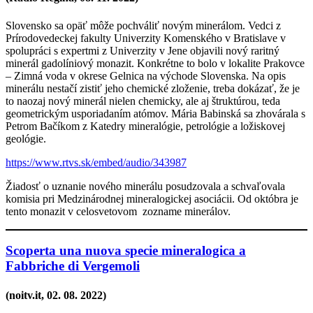
Slovensko sa opäť môže pochváliť novým minerálom. Vedci z
Prírodovedeckej fakulty Univerzity Komenského v Bratislave v
spolupráci s expertmi z Univerzity v Jene objavili nový raritný
minerál gadolíniový monazit. Konkrétne to bolo v lokalite Prakovce
– Zimná voda v okrese Gelnica na východe Slovenska. Na opis
minerálu nestačí zistiť jeho chemické zloženie, treba dokázať, že je
to naozaj nový minerál nielen chemicky, ale aj štruktúrou, teda
geometrickým usporiadaním atómov. Mária Babinská sa zhovárala s
Petrom Bačíkom z Katedry mineralógie, petrológie a ložiskovej
geológie.
https://www.rtvs.sk/embed/audio/343987
Žiadosť o uznanie nového minerálu posudzovala a schvaľovala
komisia pri Medzinárodnej mineralogickej asociácii. Od októbra je
tento monazit v celosvetovom zozname minerálov.
Scoperta una nuova specie mineralogica a
Fabbriche di Vergemoli
(noitv.it, 02
. 08. 2022
)