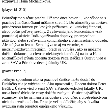
rozprávala Hana Michalčíková.
[player id=215]
Pokračujeme v téme prachu. Už sme dnes hovorili , kde všade sa s
prachovými čiastočkami môžeme stretnúť. Do atmosféry sa dostáva
prirodzenou formou pri lesných požiaroch, vulkanickej činnosti,
alebo počas peľovej sezóny. Zvyšovaniu jeho koncentrácie však
pomáha aj aktivita ľudí- využívaním dopravy, priemyselnou
aktivitou, alebo spaľovaním komunálneho a priemyselného odpadu.
Ale nebýva to len na Zemi, býva to aj vo vesmíre, v
medzihviezdnych mračnách , prach sa vytvára , ako sa môžeme
dočítať dokonca na chvoste niektorých komét. Aj na to sa Hana
Michalčíková pýtala docenta doktora Petra Bačíka z Ústavu vied o
zemi SAV a Prírodovedeckej fakulty UK.
[player id=217]
Jediným spôsobom ako sa prachové častice môžu dostať do
ľudského tela je vdýchnutie. Ako upozornil aj Docent doktor Peter
Bačík z Ústavu vied o zemi SAV a Prírodovedeckej fakulty UK,
nos a horné dýchacie cesty dokážu zachytiť častice najväčších
rozmerov, ale tie najmenšie sa dostávajú do pľúc a prostredníctvom
nich do krvného obehu. Preto je veľmi dôležité, aby sa kvalita
ovzdušia stala prioritou európskeho výskumu.