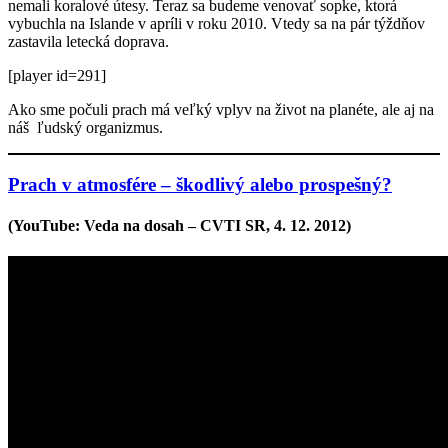
nemali koralové útesy. Teraz sa budeme venovať sopke, ktorá
vybuchla na Islande v apríli v roku 2010. Vtedy sa na pár týždňov
zastavila letecká doprava.
[player id=291]
Ako sme počuli prach má veľký vplyv na život na planéte, ale aj na
náš ľudský organizmus.
Prach v atmosfére – škodlivý alebo prospešný?
(YouTube: Veda na dosah – CVTI SR, 4. 12. 2012)